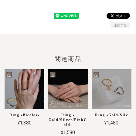
通報する
関連商品
Ring -Bicolor-
Ring -
Ring -Gold/Silv
Gold/Silver/PinkG
¥1,380
¥1,480
old-
¥1,580