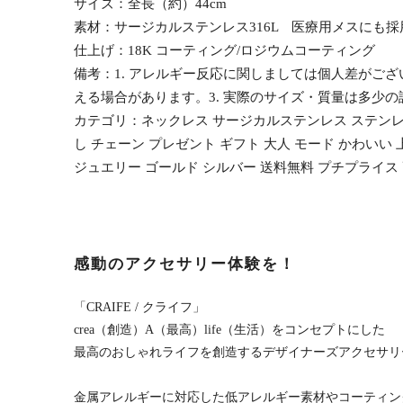
サイズ：全長（約）44cm
素材：サージカルステンレス316L 医療用メスにも
仕上げ：18K コーティング/ロジウムコーティング
備考：1. アレルギー反応に関しましては個人差がご
える場合があります。3. 実際のサイズ・質量は多少
カテゴリ：ネックレス サージカルステンレス ステンレス 
し チェーン プレゼント ギフト 大人 モード かわいい 上
ジュエリー ゴールド シルバー 送料無料 プチプライス 高
感動のアクセサリー体験を！
「CRAIFE / クライフ」
crea（創造）A（最高）life（生活）をコンセプトにした
最高のおしゃれライフを創造するデザイナーズアクセサリ
金属アレルギーに対応した低アレルギー素材やコーティン