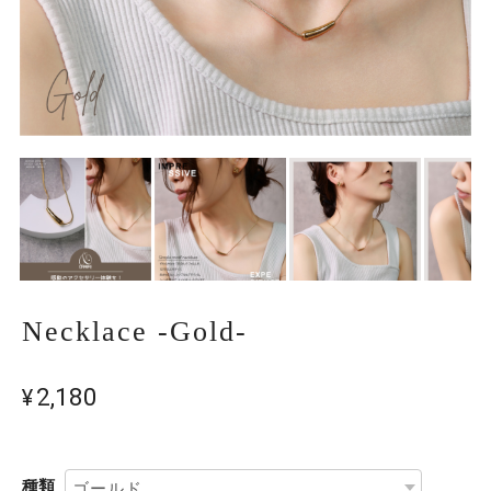
Necklace -Gold-
¥2,180
種類