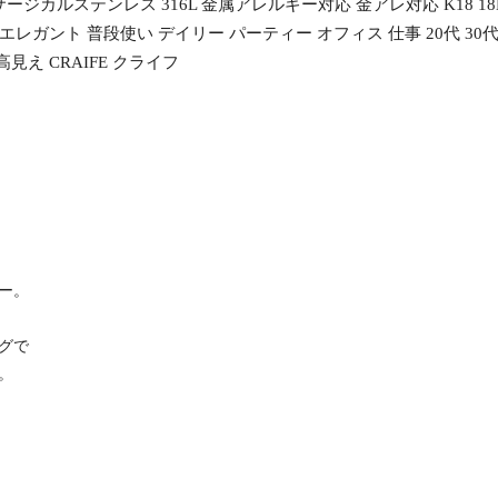
ジカルステンレス 316L 金属アレルギー対応 金アレ対応 K18 18
レガント 普段使い デイリー パーティー オフィス 仕事 20代 30代
え CRAIFE クライフ
ー。
グで
。