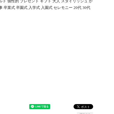
ド 個性的 プレゼント ギフト 大人 スタイリッシュ か
卒業式 卒園式 入学式 入園式 セレモニー 20代 30代