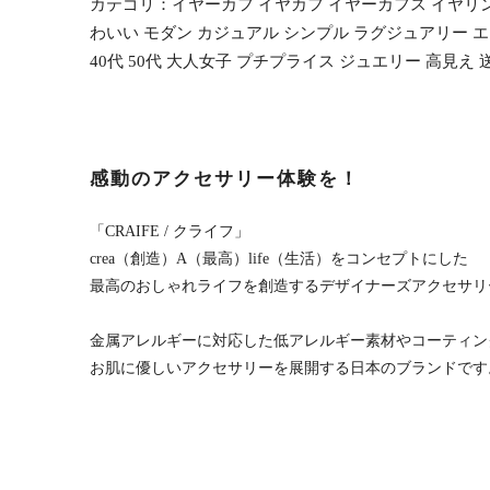
カテゴリ：イヤーカフ イヤカフ イヤーカフス イヤリン
わいい モダン カジュアル シンプル ラグジュアリー エレ
40代 50代 大人女子 プチプライス ジュエリー 高見え 送
感動のアクセサリー体験を！
「CRAIFE / クライフ」
crea（創造）A（最高）life（生活）をコンセプトにした
最高のおしゃれライフを創造するデザイナーズアクセサリ
金属アレルギーに対応した低アレルギー素材やコーティン
お肌に優しいアクセサリーを展開する日本のブランドです