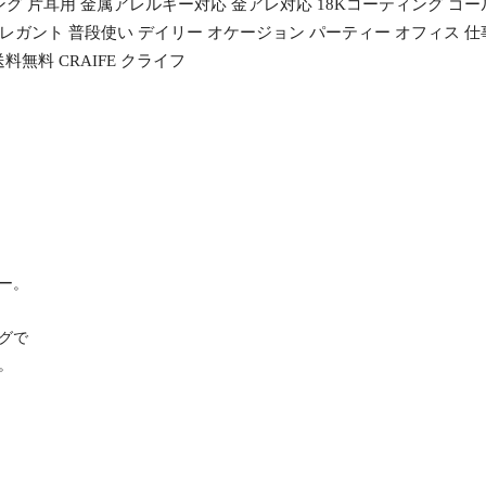
グ 片耳用 金属アレルギー対応 金アレ対応 18Kコーティング ゴール
ガント 普段使い デイリー オケージョン パーティー オフィス 仕事 
料無料 CRAIFE クライフ
ー。
グで
。