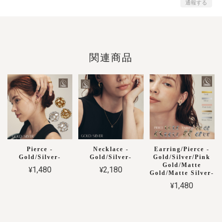
通報する
関連商品
Pierce -
Necklace -
Earring/Pierce -
Gold/Silver-
Gold/Silver-
Gold/Silver/Pink
Gold/Matte
¥1,480
¥2,180
Gold/Matte Silver-
¥1,480