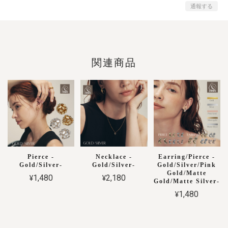
通報する
関連商品
Pierce -
Necklace -
Earring/Pierce -
Gold/Silver-
Gold/Silver-
Gold/Silver/Pink
Gold/Matte
¥1,480
¥2,180
Gold/Matte Silver-
¥1,480