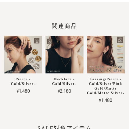
関連商品
Pierce -
Necklace -
Earring/Pierce -
Gold/Silver-
Gold/Silver-
Gold/Silver/Pink
Gold/Matte
¥1,480
¥2,180
Gold/Matte Silver-
¥1,480
SALE対象アイテム