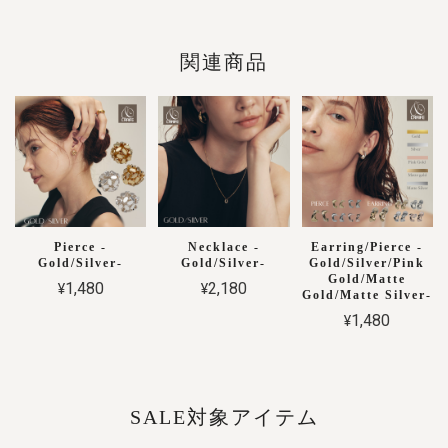
関連商品
Pierce -
Necklace -
Earring/Pierce -
Gold/Silver-
Gold/Silver-
Gold/Silver/Pink
Gold/Matte
¥1,480
¥2,180
Gold/Matte Silver-
¥1,480
SALE対象アイテム