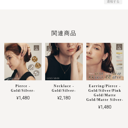
通報する
関連商品
Pierce -
Necklace -
Earring/Pierce -
Gold/Silver-
Gold/Silver-
Gold/Silver/Pink
Gold/Matte
¥1,480
¥2,180
Gold/Matte Silver-
¥1,480