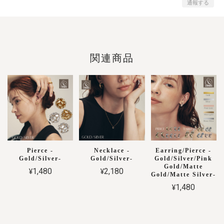
通報する
関連商品
Pierce -
Necklace -
Earring/Pierce -
Gold/Silver-
Gold/Silver-
Gold/Silver/Pink
Gold/Matte
¥1,480
¥2,180
Gold/Matte Silver-
¥1,480