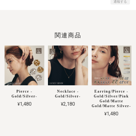
通報する
関連商品
Pierce -
Necklace -
Earring/Pierce -
Gold/Silver-
Gold/Silver-
Gold/Silver/Pink
Gold/Matte
¥1,480
¥2,180
Gold/Matte Silver-
¥1,480