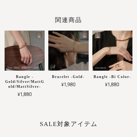
関連商品
Bangle -
Bracelet -Gold-
Bangle -Bi Color-
Gold/Silver/MattG
¥1,980
¥1,880
old/MattSilver-
¥1,880
SALE対象アイテム