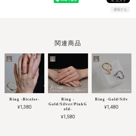
通報する
関連商品
Ring -Bicolor-
Ring -
Ring -Gold/Silv
Gold/Silver/PinkG
¥1,380
¥1,480
old-
¥1,580