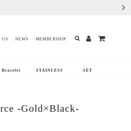
 US
NEWS
MEMBERSHIP
Bracelet
STAINLESS
SET
rce -Gold×Black-