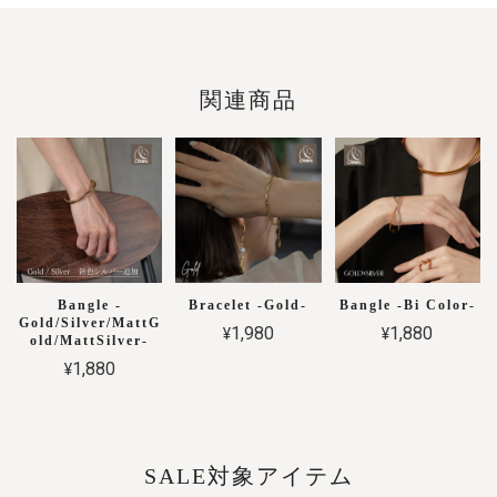
関連商品
Bangle -
Bracelet -Gold-
Bangle -Bi Color-
Gold/Silver/MattG
¥1,980
¥1,880
old/MattSilver-
¥1,880
SALE対象アイテム