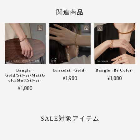
関連商品
Bangle -
Bracelet -Gold-
Bangle -Bi Color-
Gold/Silver/MattG
¥1,980
¥1,880
old/MattSilver-
¥1,880
SALE対象アイテム