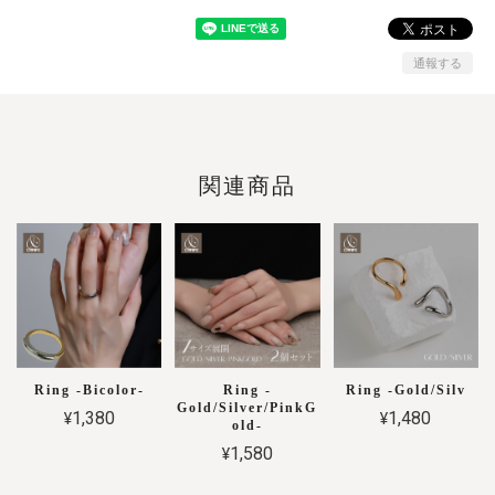
通報する
関連商品
Ring -Bicolor-
Ring -
Ring -Gold/Silv
Gold/Silver/PinkG
¥1,380
¥1,480
old-
¥1,580