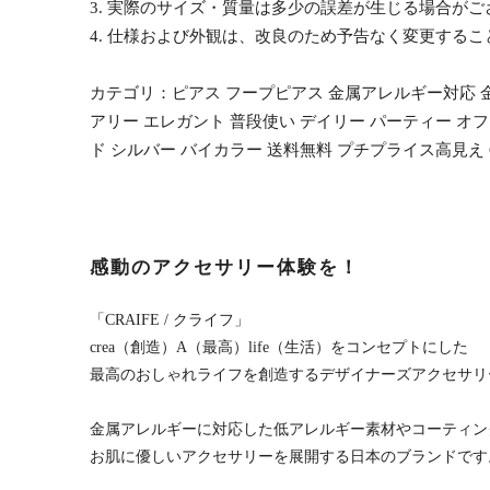
3. 実際のサイズ・質量は多少の誤差が生じる場合がご
4. 仕様および外観は、改良のため予告なく変更する
カテゴリ：ピアス フープピアス 金属アレルギー対応 金ア
アリー エレガント 普段使い デイリー パーティー オフィ
ド シルバー バイカラー 送料無料 プチプライス高見え C
感動のアクセサリー体験を！
「CRAIFE / クライフ」
crea（創造）A（最高）life（生活）をコンセプトにした
最高のおしゃれライフを創造するデザイナーズアクセサリ
金属アレルギーに対応した低アレルギー素材やコーティン
お肌に優しいアクセサリーを展開する日本のブランドです