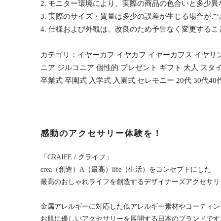
2. モニター環境により、実際の商品の色合いと多少
3. 実際のサイズ・質量は多少の誤差が生じる場合がご
4. 仕様および外観は、改良のため予告なく変更する
カテゴリ：イヤーカフ イヤカフ イヤーカフス イヤリン
ニア ジルコニア 個性的 プレゼント ギフト 大人 スタ
卒業式 卒園式 入学式 入園式 セレモニー 20代 30代4
感動のアクセサリー体験を！
「CRAIFE / クライフ」
crea（創造）A（最高）life（生活）をコンセプトにした
最高のおしゃれライフを創造するデザイナーズアクセサリ
金属アレルギーに対応した低アレルギー素材やコーティン
お肌に優しいアクセサリーを展開する日本のブランドです