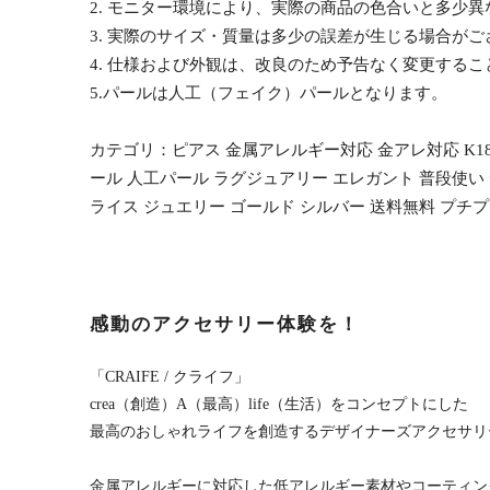
2. モニター環境により、実際の商品の色合いと多少
3. 実際のサイズ・質量は多少の誤差が生じる場合がご
4. 仕様および外観は、改良のため予告なく変更する
5.パールは人工（フェイク）パールとなります。
カテゴリ：ピアス 金属アレルギー対応 金アレ対応 K18
ール 人工パール ラグジュアリー エレガント 普段使い デ
ライス ジュエリー ゴールド シルバー 送料無料 プチプラ
感動のアクセサリー体験を！
「CRAIFE / クライフ」
crea（創造）A（最高）life（生活）をコンセプトにした
最高のおしゃれライフを創造するデザイナーズアクセサリ
金属アレルギーに対応した低アレルギー素材やコーティン