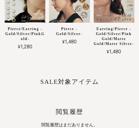
Pierce/Earring -
Pierce -
Earring/Pierce -
Gold/Silver/PinkG
Gold/Silver-
Gold/Silver/Pink
old-
Gold/Matte
¥1,480
Gold/Matte Silver-
¥1,280
¥1,480
SALE対象アイテム
閲覧履歴
閲覧履歴はまだありません。