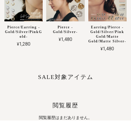
Pierce/Earring -
Pierce -
Earring/Pierce -
Gold/Silver/PinkG
Gold/Silver-
Gold/Silver/Pink
old-
Gold/Matte
¥1,480
Gold/Matte Silver-
¥1,280
¥1,480
SALE対象アイテム
閲覧履歴
閲覧履歴はまだありません。