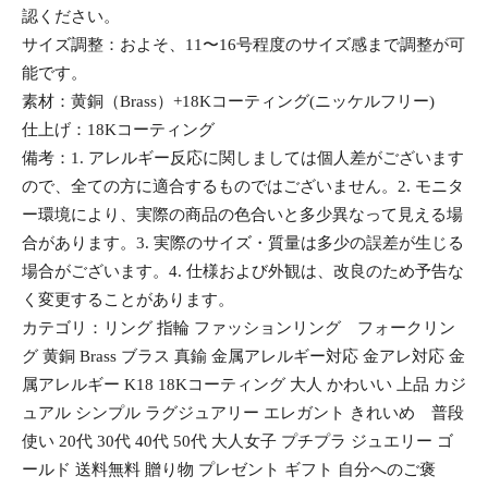
認ください。
サイズ調整：およそ、11〜16号程度のサイズ感まで調整が可
能です。
素材：黄銅（Brass）+18Kコーティング(ニッケルフリー)
仕上げ：18Kコーティング
備考：1. アレルギー反応に関しましては個人差がございます
ので、全ての方に適合するものではございません。2. モニタ
ー環境により、実際の商品の色合いと多少異なって見える場
合があります。3. 実際のサイズ・質量は多少の誤差が生じる
場合がございます。4. 仕様および外観は、改良のため予告な
く変更することがあります。
カテゴリ：リング 指輪 ファッションリング フォークリン
グ 黄銅 Brass ブラス 真鍮 金属アレルギー対応 金アレ対応 金
属アレルギー K18 18Kコーティング 大人 かわいい 上品 カジ
ュアル シンプル ラグジュアリー エレガント きれいめ 普段
使い 20代 30代 40代 50代 大人女子 プチプラ ジュエリー ゴ
ールド 送料無料 贈り物 プレゼント ギフト 自分へのご褒