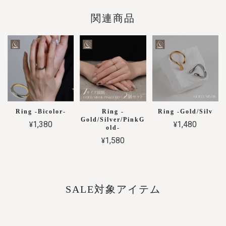
関連商品
Ring -Bicolor-
Ring -
Ring -Gold/Silv
Gold/Silver/PinkG
¥1,380
¥1,480
old-
¥1,580
SALE対象アイテム