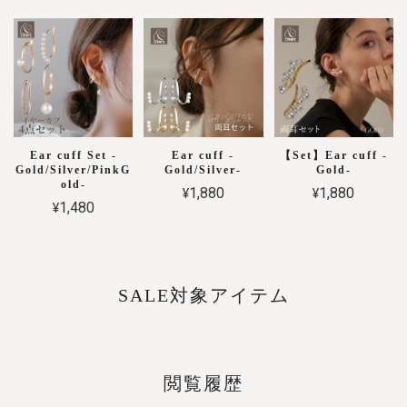
Ear cuff Set -
Ear cuff -
【Set】Ear cuff -
Gold/Silver/PinkG
Gold/Silver-
Gold-
old-
¥1,880
¥1,880
¥1,480
SALE対象アイテム
閲覧履歴