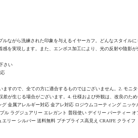
プルながら洗練された印象を与えるイヤーカフ。どんなスタイルに
着感を実現します。また、エンボス加工により、光の反射や陰影が
認下さい
対応
ざいますので、全ての方に適合するものではございません。2. モ
の誤差が生じる場合がございます。4. 仕様および外観は、改良のた
ング 金属アレルギー対応 金アレ対応 ロジウムコーティング ニッケ
プル ラグジュアリー エレガント 普段使い デイリー パーティー オ
 ジュエリー シルバー 送料無料 プチプライス高見え CRAIFE クライフ