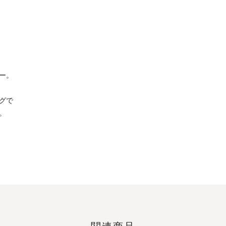
ー。
グで
。