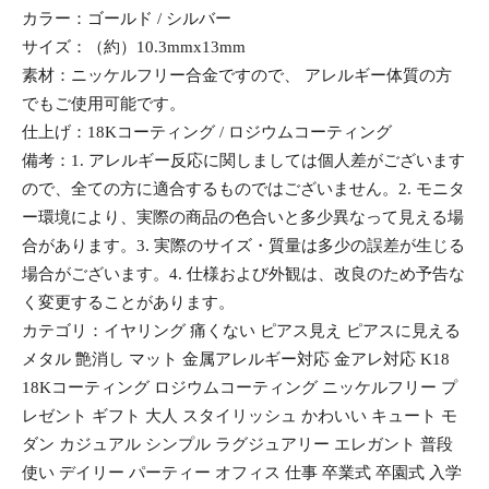
カラー：ゴールド / シルバー
サイズ：（約）10.3mmx13mm
素材：ニッケルフリー合金ですので、 アレルギー体質の方
でもご使用可能です。
仕上げ：18Kコーティング / ロジウムコーティング
備考：1. アレルギー反応に関しましては個人差がございます
ので、全ての方に適合するものではございません。2. モニタ
ー環境により、実際の商品の色合いと多少異なって見える場
合があります。3. 実際のサイズ・質量は多少の誤差が生じる
場合がございます。4. 仕様および外観は、改良のため予告な
く変更することがあります。
カテゴリ：イヤリング 痛くない ピアス見え ピアスに見える
メタル 艶消し マット 金属アレルギー対応 金アレ対応 K18
18Kコーティング ロジウムコーティング ニッケルフリー プ
レゼント ギフト 大人 スタイリッシュ かわいい キュート モ
ダン カジュアル シンプル ラグジュアリー エレガント 普段
使い デイリー パーティー オフィス 仕事 卒業式 卒園式 入学